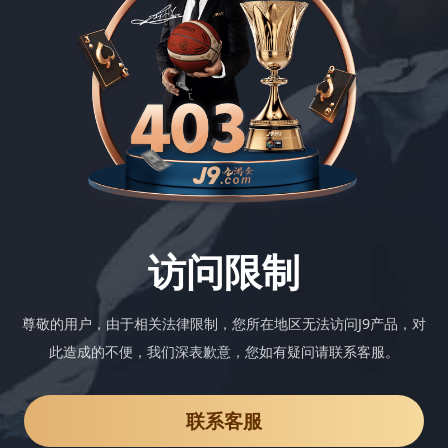
访问限制
尊敬的用户，由于相关法律限制，您所在地区无法访问J9产品，对
此造成的不便，我们深表歉意，您如有疑问请联系客服。
联系客服