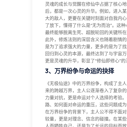
灵魂的成长与觉醒在修仙中占据了核心地
后，都是一次心灵的升华。例如，进入某
大的敌人，更要在关键时刻面对自我内心
了放下，懂得了什么是“无为而治”。这
最终能够脱离生死、超脱轮回的关键所在
此外，修炼法则的深层含义也随着剧情的
是为了追求强大的力量，更多的是为了找
回归到心灵的本源，最终达到了与宇宙万
更是灵魂的升华，彰显了“修仙即修心”的
3、万界纷争与命运的抉择
《无极仙途》中的万界纷争，构成了主人
来的跨越万界，主人公逐渐卷入了复杂的
力量对抗，更是命运对个人选择的考验。
路、如何面对命运的重压，这些问题成为
在万界纷争的背景下，主人公不得不面对
较量，更是对理念、信念的碰撞。在某些
人而牺牲自己，还是为了长远的目标而放