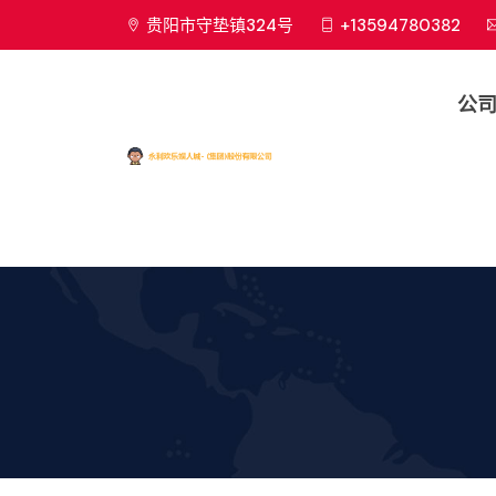
贵阳市守垫镇324号
+13594780382
公