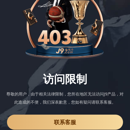
访问限制
尊敬的用户，由于相关法律限制，您所在地区无法访问J9产品，对
此造成的不便，我们深表歉意，您如有疑问请联系客服。
联系客服