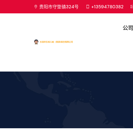
贵阳市守垫镇324号
+13594780382
公